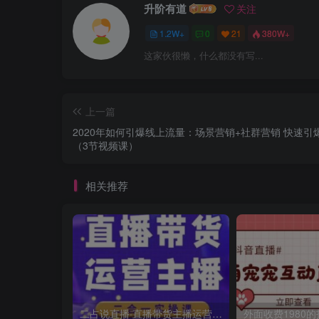
升阶有道
关注
1.2W+
0
21
380W+
这家伙很懒，什么都没有写...
上一篇
2020年如何引爆线上流量：场景营销+社群营销 快速引
（3节视频课）
相关推荐
二占说直播·直播带货主播运营课程，主播运营二合一实操课