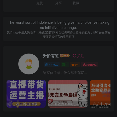
点赞
0
分享
收藏
The worst sort of indolence is being given a choice, yet taking
no initiative to change.
我们人生中最大的懒惰，就是当我们明知自己拥有作出选择的能力，却不去主动改
变而是放任它的生活态度
升阶有道
关注
1.2W+
0
21
380W+
这家伙很懒，什么都没有写...
二占说直播·直播带货主播运营课程，主播运营二合一实操课
外面收费1980的抖音萌宠宠直播项目，可虚拟人直播，抖音报白，实时互动直播【软件+详细教程】