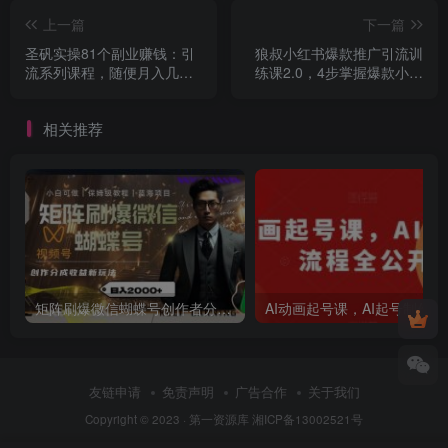
上一篇
下一篇
圣矾实操81个副业赚钱：引
狼叔小红书爆款推广引流训
流系列课程，随便月入几万
练课2.0，4步掌握爆款小程
（第一季无水印版）
序打造秘籍
相关推荐
矩阵刷爆微信蝴蝶号创作者分成计划收益的新玩法，日入2000+【揭秘】
AI动画
友链申请
免责声明
广告合作
关于我们
Copyright © 2023 ·
第一资源库
湘ICP备13002521号