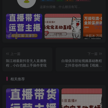
这家伙很懒，什么都没有写...
二占说直播·直播带货主播运营课程，主播运营二合一实操课
外面收费1980的抖音萌宠宠直播项目，可虚拟人直播，抖音报白，实时互动直播【软件+详细教程】
上一篇
下一篇
陈江雄最新抖音无人直播教
白墙俱乐部短视频基础教程
程，小白也能上手操作变现
之抖音创作指南【视频课
程】
相关推荐