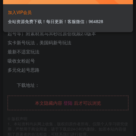
加入VIP会员
全站资源免费下载！每日更新！客服微信：964828
黑马9.5救世主团队（新玩法，多元化起号思路， 吸收女粉
起号等）附素材黑马30秒出原创视频2.0版本
实卡新号玩法，美国码新号玩法
最新不适宜玩法
吸收女粉起号
多元化起号思路
下载地址：
本文隐藏内容
登陆
后才可以浏览
©
版权声明
1、本站资料均从网上收集，版权归原作者所有。仅限个人学习研究使
用，严禁用于商业用途，请于下载后24小时内删除。如若本站内容侵
犯了原著者的合法权益，可联系我们进行处理。