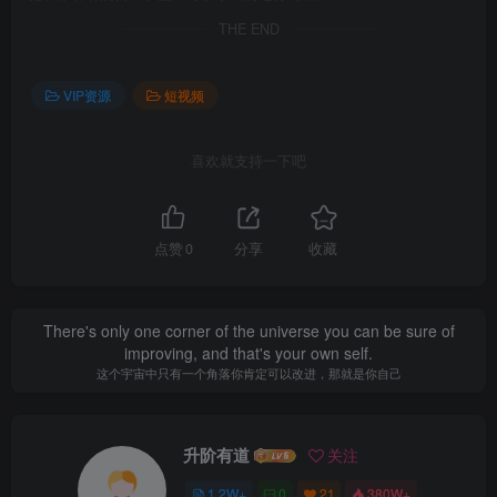
THE END
VIP资源
短视频
喜欢就支持一下吧
点赞
0
分享
收藏
There's only one corner of the universe you can be sure of
improving, and that's your own self.
这个宇宙中只有一个角落你肯定可以改进，那就是你自己
升阶有道
关注
1.2W+
0
21
380W+