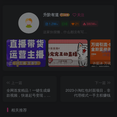
升阶有道
关注
1.2W+
0
21
380W+
这家伙很懒，什么都没有写...
二占说直播·直播带货主播运营课程，主播运营二合一实操课
外面收费1980的抖音萌宠宠直播项目，可虚拟人直播，抖音报白，实时互动直播【软件+详细教程】
上一篇
下一篇
全网首发精品！一键生成爆
2023小淘红包封面项目，非
款视频，快速起号变现，小
代理模式一手主权赚钱
白轻松日入1000+【揭秘】
相关推荐