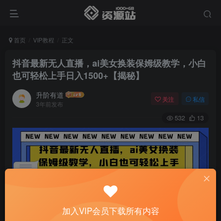
首页
VIP教程
正文
抖音最新无人直播，ai美女换装保姆级教学，小白
也可轻松上手日入1500+【揭秘】
升阶有道
关注
私信
3年前发布
532
13
加入VIP会员下载所有内容