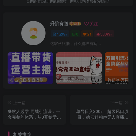
当你的信念强于你的胆怯时，你就可以将梦想变为现实了
升阶有道
关注
1.2W+
0
21
380W+
这家伙很懒，什么都没有写...
二占说直播·直播带货主播运营课程，主播运营二合一实操课
外面收费1980的抖音萌宠宠直播项目，可虚拟人直播，抖音报白，实时互动直播【软件+详细教程】
上一篇
下一篇
餐饮人必学-同城引流课：一
单号日入200+，超级风口项
套完整的体系，从0开始学习
目，德云社相声无人直播，
同城引流（68节课）
教你详细操作赚收益
相关推荐