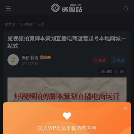
首页
VIP教程
正文
短视频拍剪脚本策划直播电商运营起号本地同城一
站式
升阶有道
关注
私信
3年前发布
450
16
加入VIP会员下载所有内容