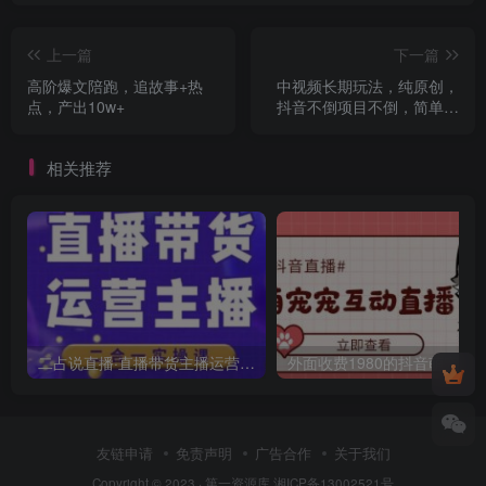
上一篇
下一篇
高阶爆文陪跑，追故事+热
中视频长期玩法，纯原创，
点，产出10w+
抖音不倒项目不倒，简单上
手，保底月入过W【揭秘】
相关推荐
二占说直播·直播带货主播运营课程，主播运营二合一实操课
友链申请
免责声明
广告合作
关于我们
Copyright © 2023 ·
第一资源库
湘ICP备13002521号