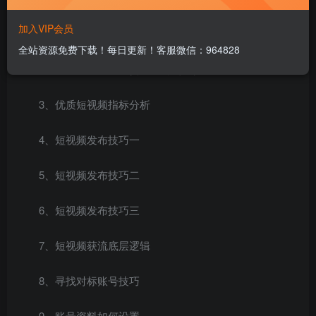
加入VIP会员
1、深度了解直播带货的趋势（上）
全站资源免费下载！每日更新！客服微信：964828
2、深度了解直播带货的趋势（下）
3、优质短视频指标分析
4、短视频发布技巧一
5、短视频发布技巧二
6、短视频发布技巧三
7、短视频获流底层逻辑
8、寻找对标账号技巧
9、账号资料如何设置