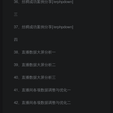
36、丝稠成功案例分享[/erphpdown]
三
37、丝稠成功案例分享[/erphpdown]
四
38、直播数据大屏分析一
39、直播数据大屏分析二
40、直播数据大屏分析三
41、直播间各项数据调整与优化一
42、直播间各项数据调整与优化二