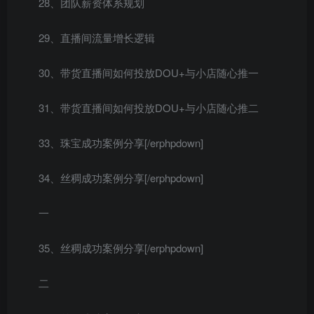
28、团队薪资体系规划
29、直播间流量增长逻辑
30、带货直播间如何投放DOU+与小店随心推一
31、带货直播间如何投放DOU+与小店随心推二
33、珠宝成功案例分享[/erphpdown]
34、丝稠成功案例分享[/erphpdown]
一
35、丝稠成功案例分享[/erphpdown]
二