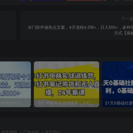
下一
附
冷门软件做热点文案，4天涨粉4.5W+，日入500+，多种
方式【揭
通过AI写搬运军事新闻到今日头条上发布文章来赚收益，无脑复制粘贴，月入5000+【揭秘】
小红书电商实战训练营，小红书笔记带货和无人直播，24年新课
免责声明
广告合作
关于我们