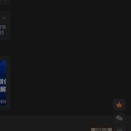
篇
变现
秘】
21天0基础社群创收营，抢占红利，0基础解锁第二职业
1688高阶运营系统实操课，快速掌握1688店铺运营的核心玩法