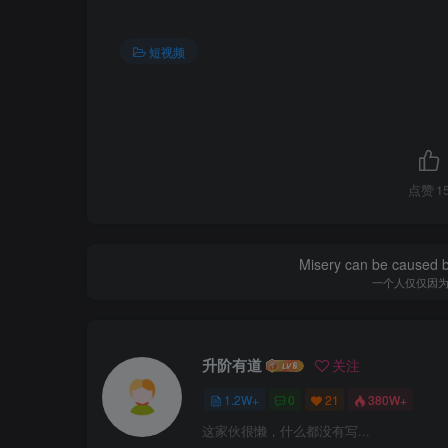
短视频
点赞
1
Misery can be caused b
一个人仅仅因
升阶有道
关注
1.2W+
0
21
380W+
这家伙很懒，什么都没有写...