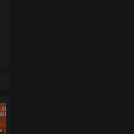
许茹冰·万词引流-SEO全阶实战训练营，0基础入门，快速成为流量高手
黄岛主·短视频短剧CPS副业项目：二剪视频在抖音和快手上发布，挂车变现
微信多开脚本，内置抢红包+好友检测+朋友圈转发等（安卓脚本+视频教程）