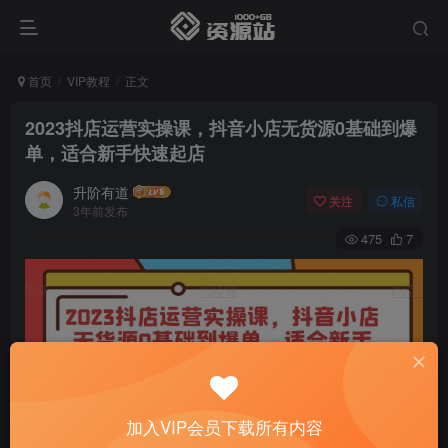
首页
VIP教程
正文
2023抖店运营实操课，抖音小店无货源0基础到爆
单，适合新手快速起店
升阶有道
关注
私信
3年前发布
475
7
加入VIP会员下载所有内容