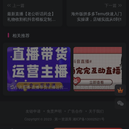
上一篇
下一篇
最新直播【老公听话药盒】
海外版拼多多Temu快速入门
礼物收割机抖音模板定制类
实操课，店铺实战从0到1
直播玩法，PS模板改字直播
玩法
相关推荐
二占说直播·直播带货主播运营课程，主播运营二合一实操课
友链申请
免责声明
广告合作
关于我们
Copyright © 2023 ·
第一资源库
湘ICP备13002521号