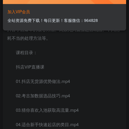
加入VIP会员
主要内容包括：抖店基础操作篇、抖店无货源优势做
全站资源免费下载！每日更新！客服微信：964828
法，小店入驻完整操作流程、精选联盟教你如何设置分佣、
抖音小店爆单的核心方法、高效无人直播起店玩法、千川消
耗不当的处理方法等。
课程目录：
抖店VIP直播课
01.抖店无货源优势做法.mp4
02.考古加数据选品技巧.mp4
03.猜你喜欢入池获取高流量.mp4
04.适合新手快速起店的类目.mp4