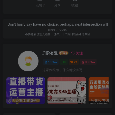
点赞
7
分享
收藏
Don’t hurry say have no choice, perhaps, next intersection will
meet hope.
不要急着说别无选择，也许、下个路口就会遇见希望
升阶有道
关注
1.2W+
0
21
380W+
这家伙很懒，什么都没有写...
二占说直播·直播带货主播运营课程，主播运营二合一实操课
外面收费1980的抖音萌宠宠直播项目，可虚拟人直播，抖音报白，实时互动直播【软件+详细教程】