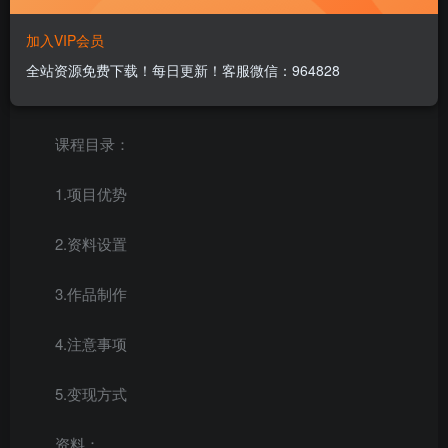
这种类型的视频制作简单，几分钟一条，而且流量巨
加入VIP会员
大，因为有话题投票，互动量轻松10w+
全站资源免费下载！每日更新！客服微信：964828
目前还算是一个小众玩法，一定要抓住机会。
课程目录：
1.项目优势
2.资料设置
3.作品制作
4.注意事项
5.变现方式
资料：