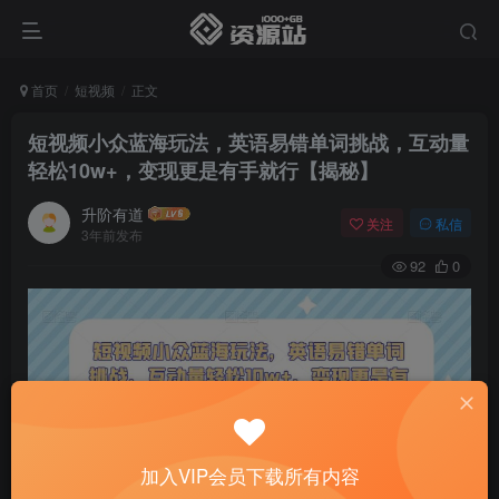
首页
短视频
正文
短视频小众蓝海玩法，英语易错单词挑战，互动量
轻松10w+，变现更是有手就行【揭秘】
升阶有道
关注
私信
3年前发布
92
0
加入VIP会员下载所有内容