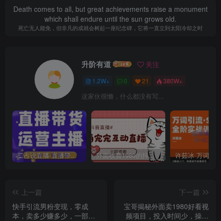
Death comes to all, but great achievements raise a monument
which shall endure until the sun grows old.
死亡无人能免，但非凡的成就会树起一座纪念碑，它将一直立到太阳冷却之时
升阶有道
关注
1.2W+
0
21
380W+
这家伙很懒，什么都没有写...
二占说直播·直播带货主播运营课程，主播运营二合一实操课
外面收费1980的抖音萌宠宠直播项目，可虚拟人直播，抖音报白，实时互动直播【软件+详细教程】
上一篇
下一篇
快手引流男粉变现，零成
宝哥揭秘外面卖1980好看视
本，卖多少赚多少，一部手
频项目，投入时间少，操作