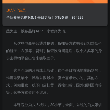
今天给大家分享下得物球鞋搬砖的心得经验，希望这个
加入VIP会员
教程对大家能有所帮助。
全站资源免费下载！每日更新！客服微信：964828
目前比较常用的平台是淘宝，京东，拼多多，唯品会这
些为主，以各品牌APP，小程序为辅。
从这些电商平台通过抢购，折扣等方式购买到相对低价
的鞋子、衣服等，货到手检查没有问题后，以个人卖家的身
份去得物平台出售来赚取差价。
这里介绍的只有线上搬砖，这个是目前我能接触到的，
难度系数最小，风险系数最小，资金需求最小的。其他方
式，例如批发，线下门店扫货，得物扫货，国外搬到国内等
等，这些方式暂时不涉及。
本课程分为八大板块，30小节，全面、系统的为大家讲