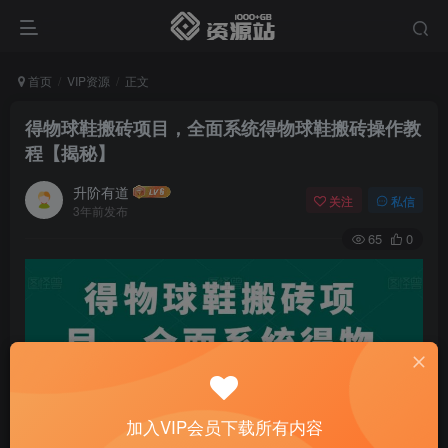
首页
VIP资源
正文
得物球鞋搬砖项目，全面系统得物球鞋搬砖操作教
程【揭秘】
升阶有道
关注
私信
3年前发布
65
0
加入VIP会员下载所有内容