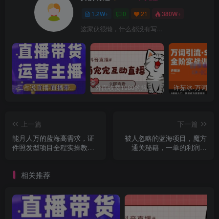
1.2W+
0
21
380W+
这家伙很懒，什么都没有写...
二占说直播·直播带货主播运营课程，主播运营二合一实操课
外面收费1980的抖音萌宠宠直播项目，可虚拟人直播，抖音报白，实时互动直播【软件+详细教程】
上一篇
下一篇
能月人万的蓝海高需求，证
被人忽略的蓝海项目，魔方
件照发型项目全程实操教学
通关秘籍，一单的利润有
【揭秘】
39.9，几乎是零成本，月入
过万很轻松【揭秘】
相关推荐