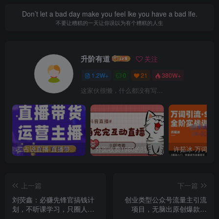
Don’t let a bad day make you feel lke you have a bad lfe.
不要让糟糕的一天让你误以为有个糟糕的人生
升阶有道
关注
1.2W+
0
21
380W+
这家伙很懒，什么都没有写...
二占说直播·直播带货主播运营课程，主播运营二合一实操课
外面收费1980的抖音萌宠宠直播项目，可虚拟人直播，抖音报白，实时互动直播【软件+详细教程】
上一篇
下一篇
刘荧鑫：必赚先锋官搞钱计
创业类型公众号流量主引流
划，不听课学习，只圈人收
项目，无脑出原创爆款文
钱！
章，喂饭级教学让你轻松上