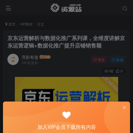
首页
VIP教程
正文
京东运营解析与数据化推广系列课，全维度讲解京
东运营逻辑+数据化推广提升店铺销售额
升阶有道
关注
私信
3年前发布
92
0
加入VIP会员下载所有内容