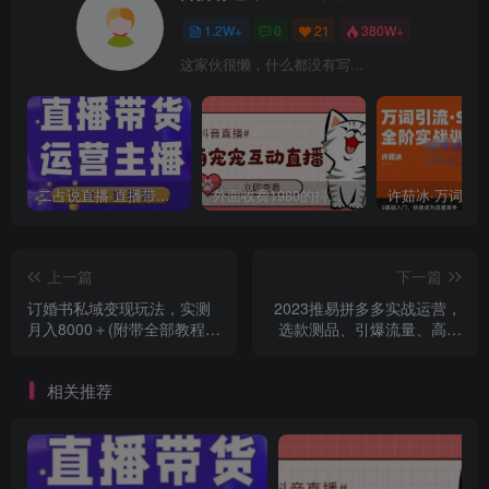
1.2W+
0
21
380W+
这家伙很懒，什么都没有写...
二占说直播·直播带货主播运营课程，主播运营二合一实操课
外面收费1980的抖音萌宠宠直播项目，可虚拟人直播，抖音报白，实时互动直播【软件+详细教程】
上一篇
下一篇
订婚书私域变现玩法，实测
2023推易拼多多实战运营，
月入8000＋(附带全部教程)
选款测品、引爆流量、高点
【揭秘】
击转化、规则解析
相关推荐