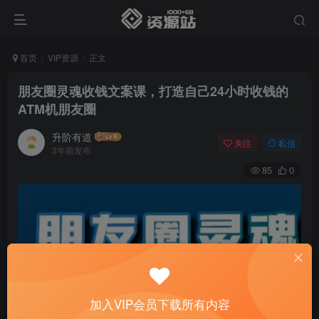
首页
VIP资源
正文
朋友圈灵魂收钱文案课，打造自己24小时收钱的
ATM机朋友圈
升阶有道
关注
私信
3年前发布
85
0
加入VIP会员下载所有内容