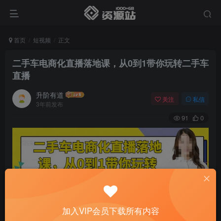
首页
短视频
正文
二手车电商化直播落地课，从0到1带你玩转二手车
直播
升阶有道
关注
私信
3年前发布
91
0
加入VIP会员下载所有内容