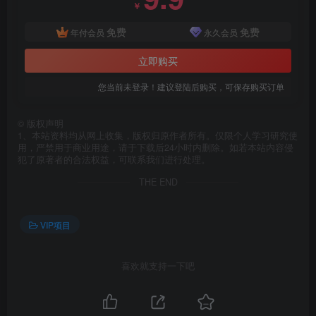
￥
免费
免费
年付会员
永久会员
立即购买
您当前未登录！建议登陆后购买，可保存购买订单
©
版权声明
1、本站资料均从网上收集，版权归原作者所有。仅限个人学习研究使
用，严禁用于商业用途，请于下载后24小时内删除。如若本站内容侵
犯了原著者的合法权益，可联系我们进行处理。
THE END
VIP项目
喜欢就支持一下吧