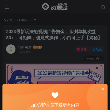
首页
VIP项目
正文
2023最新玩法短视频广告撸金，亲测单机收益
80+，可矩阵，傻瓜式操作，小白可上手【揭秘】
升阶有道
关注
私信
3年前发布
64
0
加入VIP会员下载所有内容