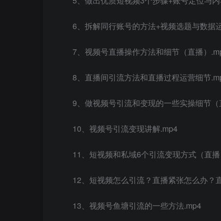
5、做出优质短视频3个步骤+账号定位与内
6、拆解同行账号的方法+视频选题与数据运营
7、视频号直播操作方法和细节（直播）.m
8、直播间引流方法和直播过程运营细节.m
9、做视频号引流和变现的一些实操细节（直
10、视频号引流变现讲解.mp4
11、短视频和私域6个引流变现方式（直播）
12、短视频怎么引流？直播紧张怎么办？直
13、视频号鱼塘引流的一些方法.mp4