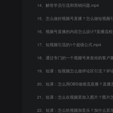
14、解答学员引流和营销问题.mp4
15、怎么做好视频号直播？怎么做短视频引
16、视频号直播的内容怎么设计?直播流程怎
17、短视频引流的1个超级公式.mp4
18、通过专门的一个视频号来发你的客户案
19、短课：短视频怎么做评论区引流？评论
20、短课：怎么用OBS做推流直播？直播怎么
21、短课：怎么在视频里加入图片？图片怎
22、短课：怎么给视频加音乐？加什么音乐