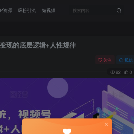
IP资源
吸粉引流
短视频
变现的底层逻辑+人性规律
关注
私信
82
0