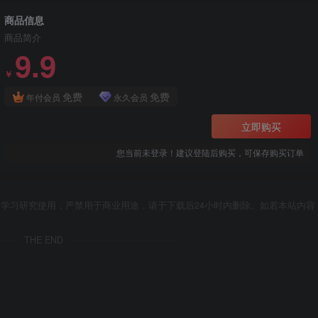
商品信息
商品简介
9.9
￥
免费
免费
年付会员
永久会员
立即购买
您当前未登录！建议登陆后购买，可保存购买订单
学习研究使用，严禁用于商业用途，请于下载后24小时内删除。如若本站内容
THE END