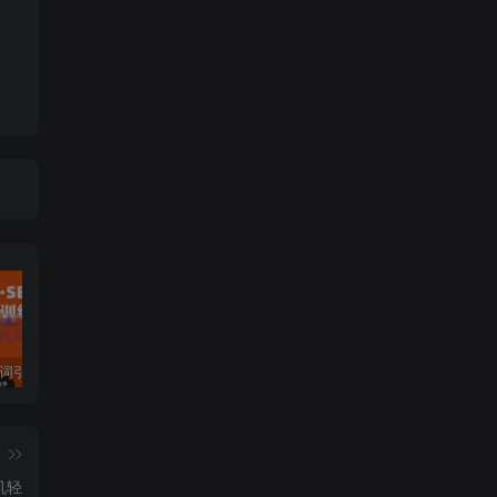
许茹冰·万词引流-SEO全阶实战训练营，0基础入门，快速成为流量高手
黄岛主·短视频短剧CPS副业项目：二剪视频在抖音和快手上发布，挂车变现
微信多开脚本，内置抢红包+好友检测+朋友圈转发等（安卓脚本+视频教程）
篇
机轻