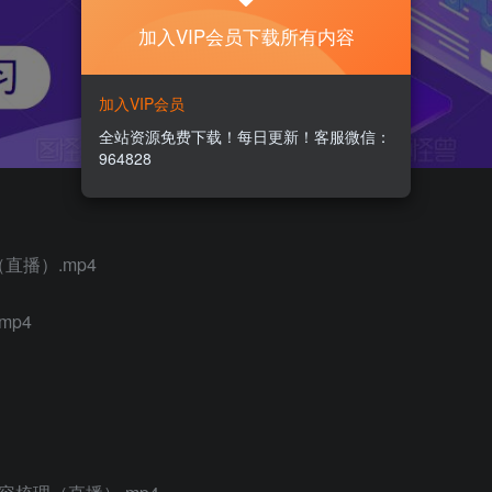
加入VIP会员下载所有内容
加入VIP会员
全站资源免费下载！每日更新！客服微信：
964828
直播）.mp4
mp4