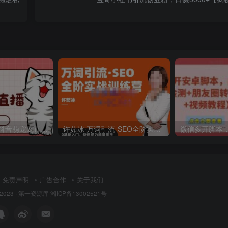
外面收费1980的抖音萌宠宠直播项目，可虚拟人直播，抖音报白，实时互动直播【软件+详细教程】
许茹冰·万词引流-SEO全阶实战训练营，0基础入门，快速成为流量高手
免责声明
广告合作
关于我们
 2023 ·
第一资源库
湘ICP备13002521号