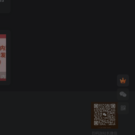
微信多开脚本，内置抢红包+好友检测+朋友圈转发等（安卓脚本+视频教程）
利用未来Ai工具LeiaPix，静态图转换3D动画，Lexica和Chat GPT制作精彩视频
扫码加站长微信