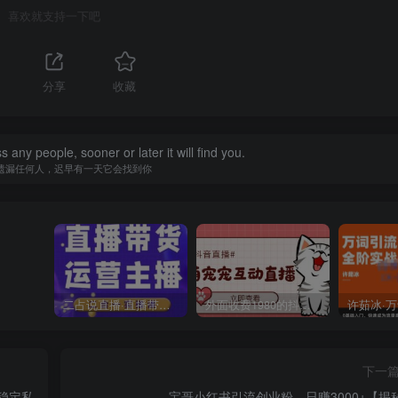
喜欢就支持一下吧
分享
收藏
 any people, sooner or later it will find you.
遗漏任何人，迟早有一天它会找到你
二占说直播·直播带货主播运营课程，主播运营二合一实操课
外面收费1980的抖音萌宠宠直播项目，可虚拟人直播，抖音报白，实时互动直播【软件+详细教程】
下一
最稳定私
宝哥小红书引流创业粉，日赚3000+【揭