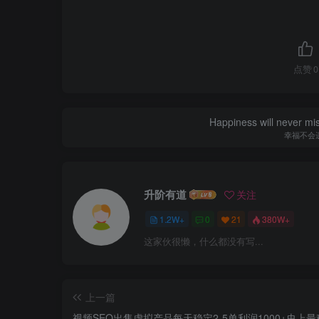
点赞
0
Happiness will never miss
幸福不会
升阶有道
关注
1.2W+
0
21
380W+
这家伙很懒，什么都没有写...
上一篇
视频SEO出售虚拟产品每天稳定2-5单利润1000+史上