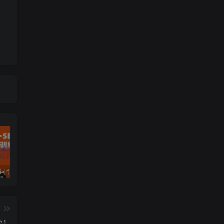
许茹冰·万词引流-SEO全阶实战训练营，0基础入门，快速成为流量高手
黄岛主·短视频短剧CPS副业项目：二剪视频在抖音和快手上发布，挂车变现
微信多开脚本，内置抢红包+好友检测+朋友圈转发等（安卓脚本+视频教程）
篇
秘】