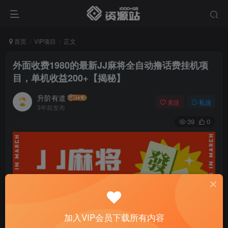
首页
VIP项目
正文
外面收费1980的最新JJ麻将全自动撸话费挂机项
目，单机收益200+【揭秘】
升阶有道
关注
私信
3年前发布
39
0
加入VIP会员下载所有内容