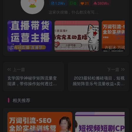
1.2W+
0
21
380W+
这家伙很懒，什么都没有写...
二占说直播·直播带货主播运营课程，主播运营二合一实操课
外面收费1980的抖音萌宠宠直播项目，可虚拟人直播，抖音报白，实时互动直播【软件+详细教程】
上一篇
下一篇
玄学国学神秘学矩阵流量变
2023最轻松搬砖项目，短视
现课，带你操作如何透过强
频矩阵音乐号流量收益+卖货
大的矩阵号流量变现
收益
相关推荐