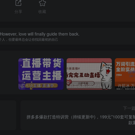
分享
收藏
owever, love will finally guide them back.
个人，但爱最终总会让你找回最初的自己
二占说直播·直播带货主播运营课程，主播运营二合一实操课
外面收费1980的抖音萌宠宠直播项目，可虚拟人直播，抖音报白，实时互动直播【软件+详细教程】
下一
拼多多爆款打造特训营（持续更新中)，199元*100套可复
款