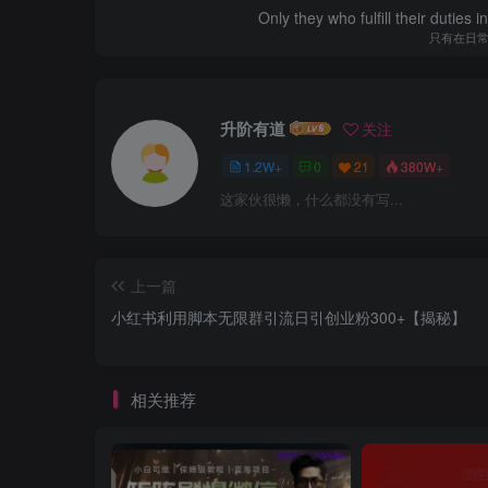
Only they who fulfill their duties 
只有在日
升阶有道
关注
1.2W+
0
21
380W+
这家伙很懒，什么都没有写...
上一篇
小红书利用脚本无限群引流日引创业粉300+【揭秘】
相关推荐