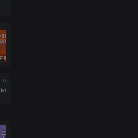
许茹冰·万词引流-SEO全阶实战训练营，0基础入门，快速成为流量高手
黄岛主·短视频短剧CPS副业项目：二剪视频在抖音和快手上发布，挂车变现
微信多开脚本，内置抢红包+好友检测+朋友圈转发等（安卓脚本+视频教程）
篇
转)