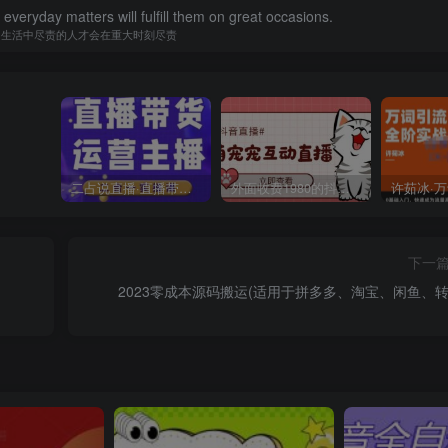
in everyday matters will fulfill them on great occasions.
常生活中尽责的人才会在重大时刻尽责
二占说直播·直播带货主播运营课程，主播运营二合一实操课
外面收费1980的抖音萌宠宠直播项目，可虚拟人直播，抖音报白，实时互动直播【软件+详细教程】
下一
2023零成本源码搬运(适用于拼多多、淘宝、闲鱼、转