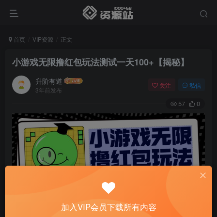
首页
VIP资源
正文
小游戏无限撸红包玩法测试一天100+【揭秘】
升阶有道
关注
私信
3年前发布
57
0
加入VIP会员下载所有内容
下载地址：