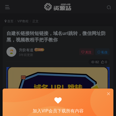
首页
VIP教程
正文
自建长链接转短链接，域名url跳转，微信网址防
黑，视频教程手把手教你
升阶有道
关注
私信
3年前更新
82
0
加入VIP会员下载所有内容