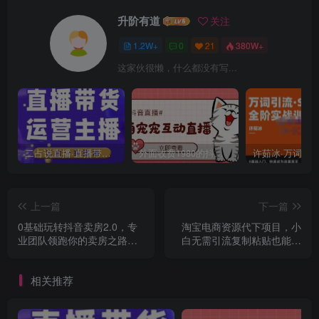
升阶有道
关注
1.2W+
0
21
380W+
这家伙很懒，什么都没有写...
二占说直播·直播带货主播运营课程，主播运营二合一实操课
外面收费1980的抖音萌宠宠直播项目，可虚拟人直播，抖音报白，实时互动直播【软件+详细教程】
上一篇
下一篇
0基础玩转抖音卖房2.0，专
淘宝电商资源代下项目，小
业团队领跑你的卖房之路，
白无需引流复制粘贴也能日
教你做短视频变现的地产号
入300＋【揭秘】
相关推荐