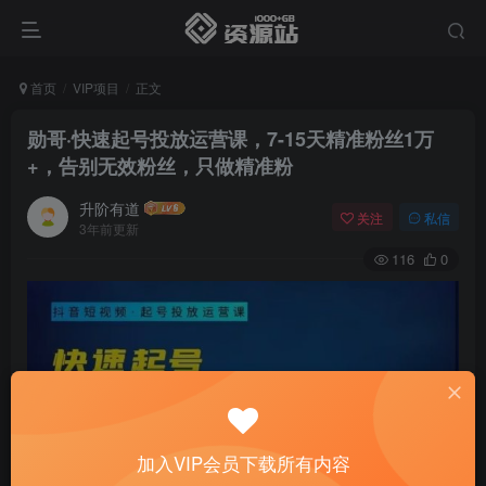
首页
VIP项目
正文
勋哥·快速起号投放运营课，7-15天精准粉丝1万
+，告别无效粉丝，只做精准粉
升阶有道
关注
私信
3年前更新
116
0
加入VIP会员下载所有内容