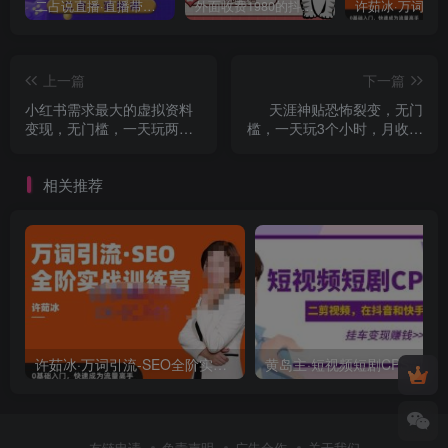
二占说直播·直播带货主播运营课程，主播运营二合一实操课
外面收费1980的抖音萌宠宠直播项目，可虚拟人直播，抖音报白，实时互动直播【软件+详细教程】
上一篇
下一篇
小红书需求最大的虚拟资料
天涯神贴恐怖裂变，无门
变现，无门槛，一天玩两小
槛，一天玩3个小时，月收入
时入300+【揭秘】
轻松破万【揭秘】
相关推荐
许茹冰·万词引流-SEO全阶实战训练营，0基础入门，快速成为流量高手
友链申请
免责声明
广告合作
关于我们