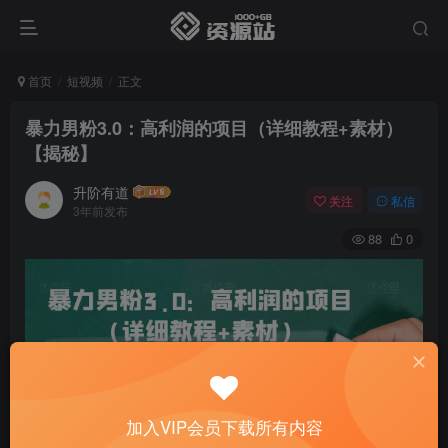
首页
短视频
正文
暴力男粉3.0：高利润的项目（详细教程+素材）
【揭秘】
升阶有道
关注
私信
3年前发布
88
0
加入VIP会员下载所有内容