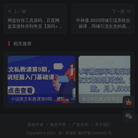
上一篇
下一篇
网盘转存工具源码，百度网
中神通·2023同城引流系统实
盘直接转存到夸克【源码+教
操课，同城引流生意的底层
程】
逻辑
相关推荐
小说推文私教课第9期，番茄小说短篇入门基础课
通过AI写搬
友链申请
免责声明
广告合作
关于我们
Copyright © 2023 ·
第一资源库
湘ICP备13002521号