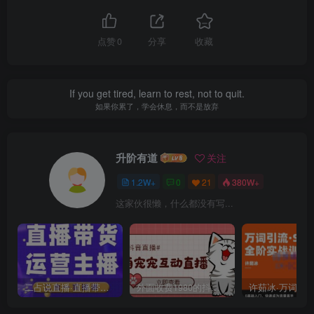
点赞
0
分享
收藏
If you get tired, learn to rest, not to quit.
如果你累了，学会休息，而不是放弃
升阶有道
关注
1.2W+
0
21
380W+
这家伙很懒，什么都没有写...
二占说直播·直播带货主播运营课程，主播运营二合一实操课
外面收费1980的抖音萌宠宠直播项目，可虚拟人直播，抖音报白，实时互动直播【软件+详细教程】