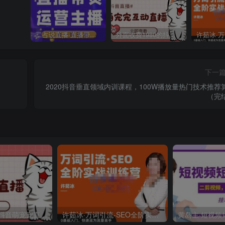
二占说直播·直播带货主播运营课程，主播运营二合一实操课
外面收费1980的抖音萌宠宠直播项目，可虚拟人直播，抖音报白，实时互动直播【软件+详细教程】
下一
2020抖音垂直领域内训课程，100W播放量热门技术推荐
（完
外面收费1980的抖音萌宠宠直播项目，可虚拟人直播，抖音报白，实时互动直播【软件+详细教程】
许茹冰·万词引流-SEO全阶实战训练营，0基础入门，快速成为流量高手