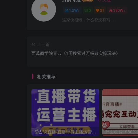
1.2W+
0
21
380W+
这家伙很懒，什么都没有写...
上一篇
西瓜商学院青云《1周搜索过万极致实操玩法》
相关推荐
二占说直播·直播带货主播运营课程，主播运营二合一实操课