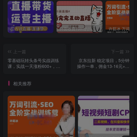
二占说直播·直播带货主播运营课程，主播运营二合一实操课
外面收费1980的抖音萌宠宠直播项目，可虚拟人直播，抖音报白，实时互动直播【软件+详细教程】
上一篇
下一篇
零基础玩转头条号实战训练
京东拉新 稳定项目，5分钟
课，实战一天涨粉600+，做
操作一单，佣金13-16元+商
自媒体也能月入过万
品，轻松月入上千！（视频
+文档）
相关推荐