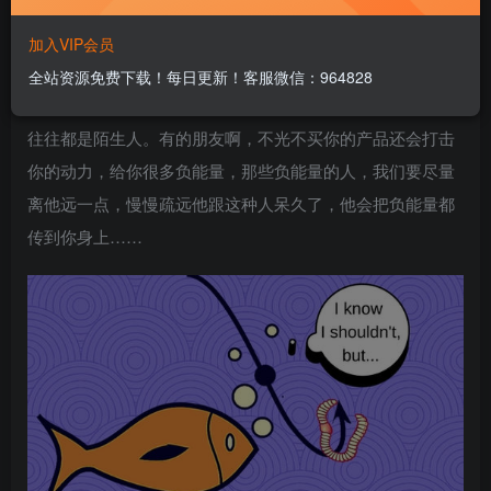
而且现在朋友圈这种广告非常非常多，大家都有视觉疲劳，
再加上朋友圈大多都是亲戚朋友，还容易损伤人脉。也赚不
加入VIP会员
了多少钱，或者很多朋友啊。把你朋友圈给屏蔽了。还有就
全站资源免费下载！每日更新！客服微信：964828
是，我们往往刚开始创业的时候买我们产品，买我们服务的
往往都是陌生人。有的朋友啊，不光不买你的产品还会打击
你的动力，给你很多负能量，那些负能量的人，我们要尽量
离他远一点，慢慢疏远他跟这种人呆久了，他会把负能量都
传到你身上……