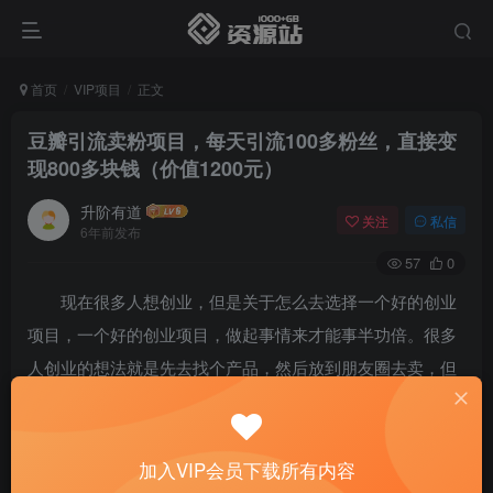
首页
VIP项目
正文
豆瓣引流卖粉项目，每天引流100多粉丝，直接变
现800多块钱（价值1200元）
升阶有道
关注
私信
6年前发布
57
0
现在很多人想创业，但是关于怎么去选择一个好的创业
项目，一个好的创业项目，做起事情来才能事半功倍。很多
人创业的想法就是先去找个产品，然后放到朋友圈去卖，但
是卖的时候要考虑到几点。其实这样做你的产品卖，卖出去
的机率比较低，因为如果你还不会销售产品，那就等于你不
懂得营销，就算你拿的好的产品也一样，不太容易卖的动。
加入VIP会员下载所有内容