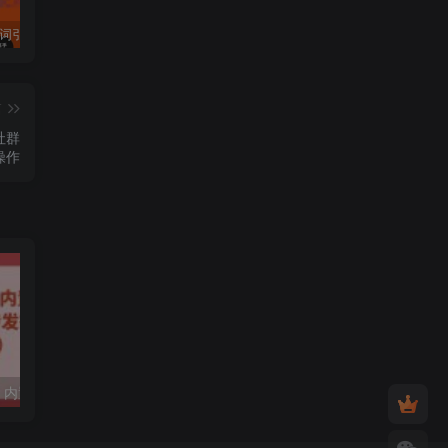
许茹冰·万词引流-SEO全阶实战训练营，0基础入门，快速成为流量高手
黄岛主·短视频短剧CPS副业项目：二剪视频在抖音和快手上发布，挂车变现
微信多开脚本，内置抢红包+好友检测+朋友圈转发等（安卓脚本+视频教程）
篇
社群
操作
微信多开脚本，内置抢红包+好友检测+朋友圈转发等（安卓脚本+视频教程）
利用未来Ai工具LeiaPix，静态图转换3D动画，Lexica和Chat GPT制作精彩视频