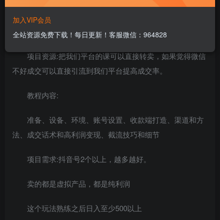
一句话介绍整个项目:用抖音去卖课大v下面去截流
加入VIP会员
引流到自己微信成交。
全站资源免费下载！每日更新！客服微信：964828
项目资源:把我们平台的课可以直接转卖，如果觉得微信
不好成交可以直接引流到我们平台提高成交率。
教程内容:
准备、设备、环境、账号设置、收款端打造、渠道和方
法、成交话术和高利润变现、截流技巧和细节
项目需求:抖音号2个以上，越多越好。
卖的都是虚拟产品，都是纯利润
这个玩法熟练之后日入至少500以上