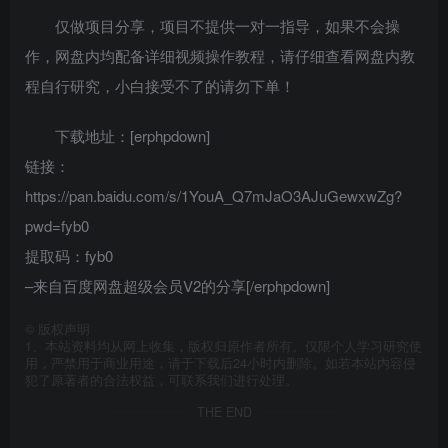
仅做项目分享，项目不提供一对一指导，如果不会操
作，网盘内均配备详细视频操作教程，请仔细查看网盘内教
程自行研究，小白接受不了的请勿下单！
下载地址：[erphpdown]
链接：
https://pan.baidu.com/s/1YouA_Q7mJaO3AJuGewxwZg?
pwd=fyb0
提取码：fyb0
–来自百度网盘超级会员V2的分享[/erphpdown]
©
版权声明
1、本站资料均从网上收集，版权归原作者所有。仅限个人学习研究使
用，严禁用于商业用途，请于下载后24小时内删除。如若本站内容侵
犯了原著者的合法权益，可联系我们进行处理。
THE END