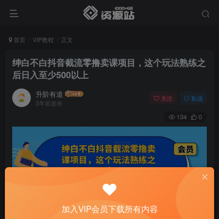
首页
VIP教程
正文
绅白不白抖音截流零撸卖课项目，这个玩法熟练之
后日入至少500以上
升阶有道
关注
私信
3年前发布
134
0
加入VIP会员下载所有内容